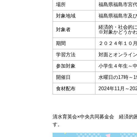
場所
福島県福島市宮
対象地域
福島県福島市及
経済的・社会的
対象者
※対象かどうかわ
期間
２０２４年１０
学習方法
対面とオンライ
参加対象
小学生４年生～中
開催日
水曜日の17時～1
食材配布
2024年11月～2
清水育英会×中央共同募金会 経済的
す。