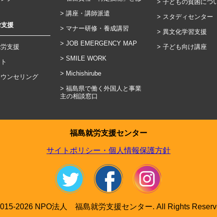
子どもの貧困につ
講座・講師派遣
スタディセンター
労支援
マナー研修・養成講習
異文化学習支援
JOB EMERGENCY MAP
就労支援
子ども向け講座
SMILE WORK
ント
Michishirube
カウンセリング
福島県で働く外国人と事業
主の相談窓口
福島就労支援センター
サイトポリシー・個人情報保護方針
Twitter
facebook
Instagram
015-
2026 NPO法人 福島就労支援センター. All Rights Reserv