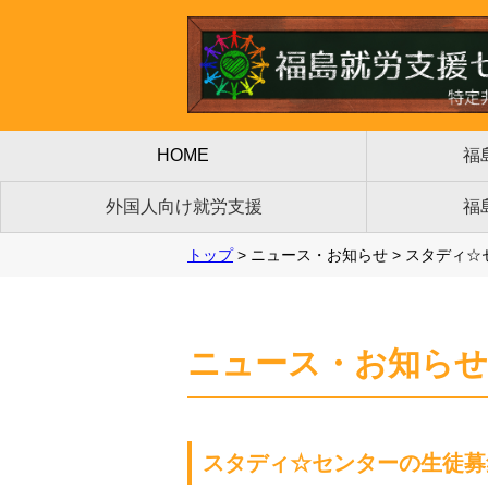
HOME
福
外国人向け就労支援
福
トップ
> ニュース・お知らせ > スタディ
福島就労支援センターとは
理事長挨拶
事業概要
組織体制
沿革
活動事例
パソコン教室まなびやとは
コース案内
資格取得
まなびやリンク
女性向け就労支援
ハラスメント
キャリアカウンセリング
外国人向け就労支援
外国人技能実習制度とは
送出し国・送出機関とは
在留資格「特定技能」とは
講座・講師派遣
マナー研修・養成講習
JOB EMERGENCY MAP
SMILE WORK
Michishirube
福島県で働く外国人と事業主の相談窓口
交流や学びの事業
子どもの貧困について
スタディセンター
異文化学習支援
子ども向け講座
アクセス
お問い合わせ
情報公開・取得ライセンス
採用情報
国際協力活動
定款について
会員登録
寄付について
報告書
ニュース・お知らせ
スタディ☆センターの生徒募