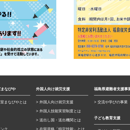
室まなびや
外国人向け就労支援
福島県避難者支援事
教室まなびやとは
外国人向け就労支援
交流や学びの事業
内
外国人技能実習制度とは
子ども教育支援
送出し国・送出機関とは
リンク
在留資格「特定技能」とは