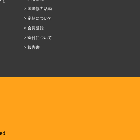
いて
国際協力活動
定款について
会員登録
寄付について
報告書
ed.